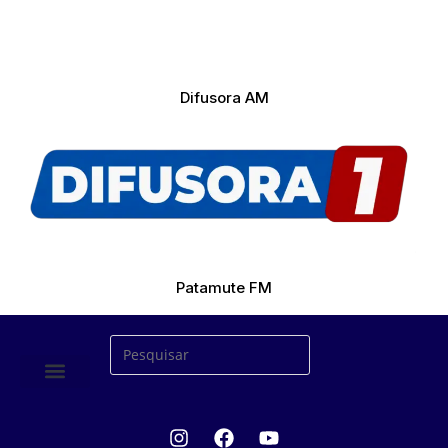
Difusora AM
Patamute FM
ÚLTIMAS NOTICIAS