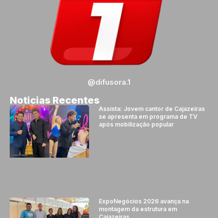
@difusora.1
Noticias Recentes
Assista: Jovem cantor de Cajazeiras
se apresenta em programa de TV
após mobilização popular
ExpoNegócios 2026 avança na
montagem da estrutura em
Cajazeiras