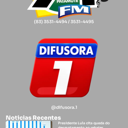
(83) 3531-4494 / 3531-4495
@difusora.1
Noticias Recentes
Presidente Lula cita queda do
desmatamento ao rebater