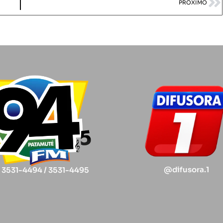
PRÓXIMO
@difusora.1
) 3531-4494 / 3531-4495