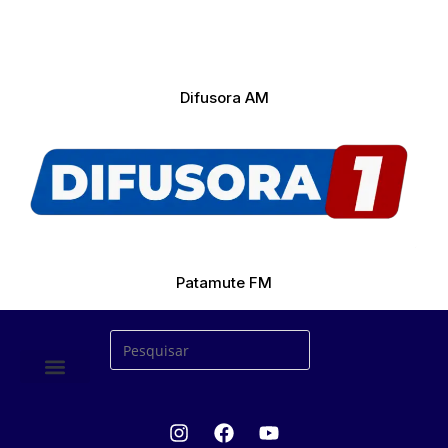
Difusora AM
Patamute FM
ÚLTIMAS NOTICIAS