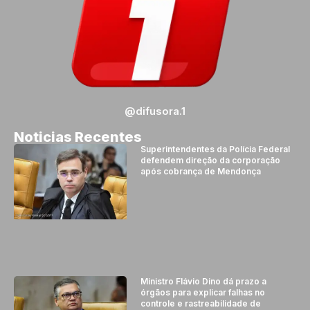
@difusora.1
Noticias Recentes
Superintendentes da Polícia Federal
defendem direção da corporação
após cobrança de Mendonça
Ministro Flávio Dino dá prazo a
órgãos para explicar falhas no
controle e rastreabilidade de