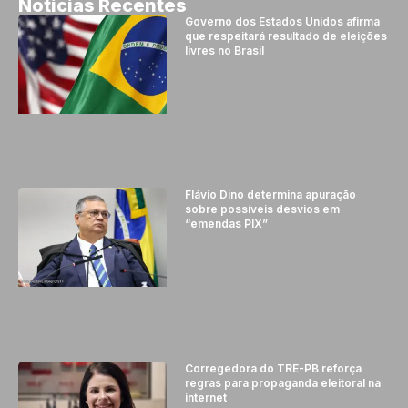
Noticias Recentes
Governo dos Estados Unidos afirma
que respeitará resultado de eleições
livres no Brasil
Flávio Dino determina apuração
sobre possíveis desvios em
“emendas PIX”
Corregedora do TRE-PB reforça
regras para propaganda eleitoral na
internet