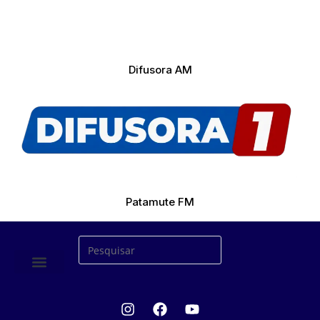
Difusora AM
Patamute FM
ÚLTIMAS NOTICIAS