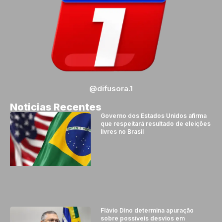
@difusora.1
Noticias Recentes
Governo dos Estados Unidos afirma
que respeitará resultado de eleições
livres no Brasil
Flávio Dino determina apuração
sobre possíveis desvios em