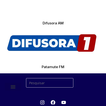
Difusora AM
Patamute FM
ÚLTIMAS NOTICIAS