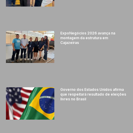
ExpoNegócios 2026 avança na
montagem da estrutura em
Cajazeiras
Governo dos Estados Unidos afirma
que respeitará resultado de eleições
livres no Brasil