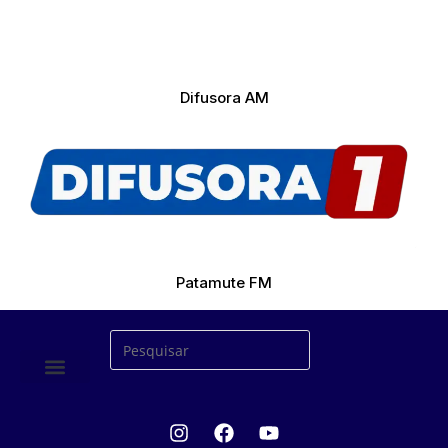
Difusora AM
Patamute FM
ÚLTIMAS NOTICIAS