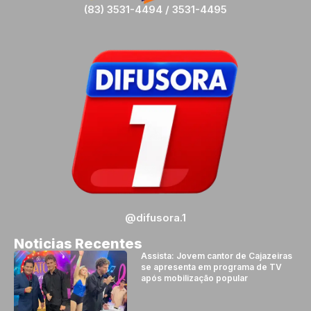
(83) 3531-4494 / 3531-4495
@difusora.1
Noticias Recentes
Assista: Jovem cantor de Cajazeiras
se apresenta em programa de TV
após mobilização popular