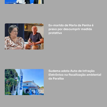
Ex-marido de Maria da Penha é
preso por descumprir medida
protetiva
Sudema adota Auto de Infração
Eletrônico na fiscalização ambiental
da Paraíba