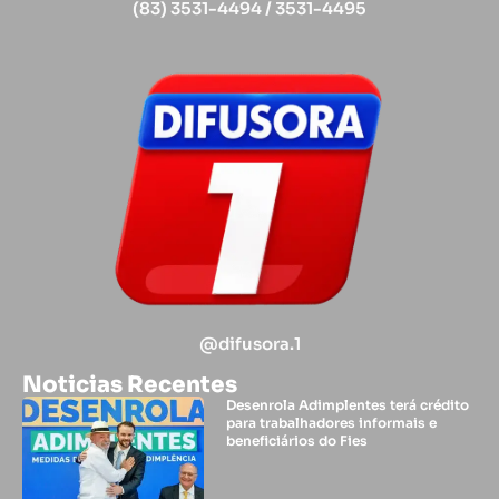
(83) 3531-4494 / 3531-4495
@difusora.1
Noticias Recentes
Desenrola Adimplentes terá crédito
para trabalhadores informais e
beneficiários do Fies