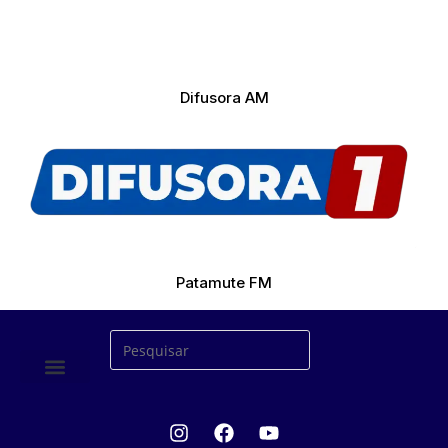
Difusora AM
Patamute FM
ÚLTIMAS NOTICIAS