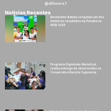
@difusora.1
Noticias Recentes
Bernardino Batista conquista um dos
melhores resultados da Paraíba no
IDEB 2025
Programa Dignidade Menstrual
realiza entrega de absorventes na
Cooperativa Recicla Cajazeiras