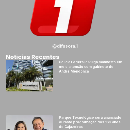
@difusora.1
Noticias Recentes
Polícia Federal divulga manifesto em
meio a tensão com gabinete de
André Mendonça
Parque Tecnológico será anunciado
durante programação dos 163 anos
de Cajazeiras