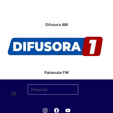
Difusora AM
Patamute FM
ÚLTIMAS NOTICIAS