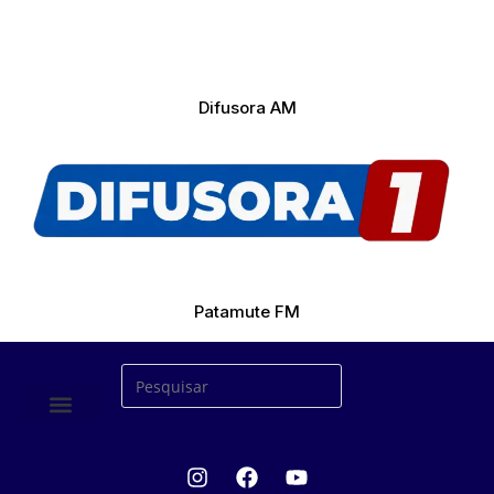
Difusora AM
Patamute FM
ÚLTIMAS NOTICIAS