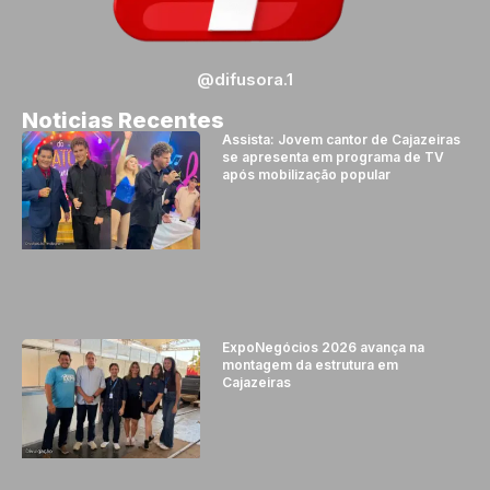
@difusora.1
Noticias Recentes
Assista: Jovem cantor de Cajazeiras
se apresenta em programa de TV
após mobilização popular
ExpoNegócios 2026 avança na
montagem da estrutura em
Cajazeiras