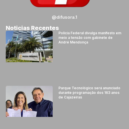
@difusora.1
Noticias Recentes
Polícia Federal divulga manifesto em
meio a tensão com gabinete de
André Mendonça
Parque Tecnológico será anunciado
durante programação dos 163 anos
de Cajazeiras