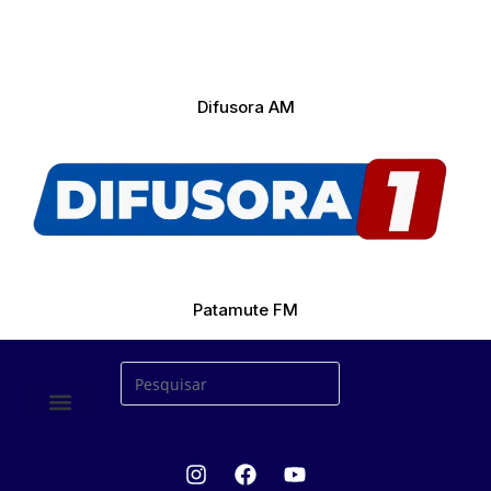
Difusora AM
Patamute FM
ÚLTIMAS NOTICIAS