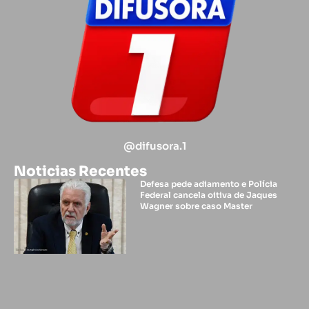
@difusora.1
Noticias Recentes
Defesa pede adiamento e Polícia
Federal cancela oitiva de Jaques
Wagner sobre caso Master