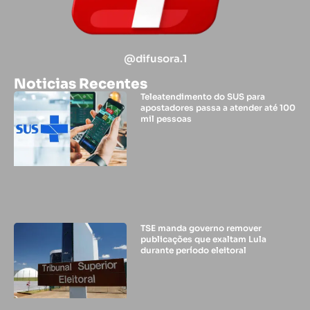
@difusora.1
Noticias Recentes
Teleatendimento do SUS para
apostadores passa a atender até 100
mil pessoas
TSE manda governo remover
publicações que exaltam Lula
durante período eleitoral