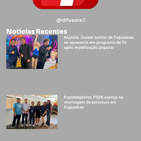
@difusora.1
Noticias Recentes
Assista: Jovem cantor de Cajazeiras
se apresenta em programa de TV
após mobilização popular
ExpoNegócios 2026 avança na
montagem da estrutura em
Cajazeiras