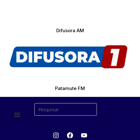
Difusora AM
Patamute FM
ÚLTIMAS NOTICIAS