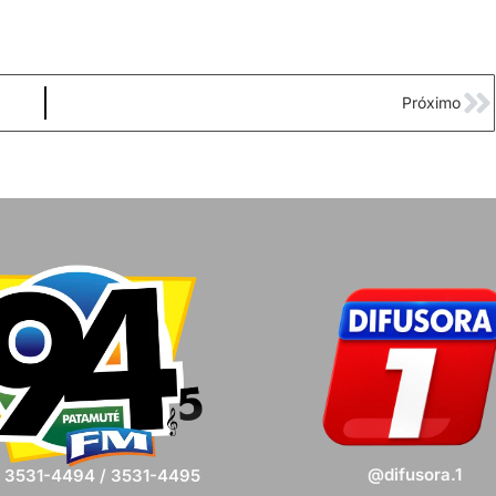
Próximo
@difusora.1
) 3531-4494 / 3531-4495