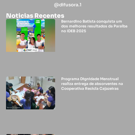
@difusora.1
Noticias Recentes
Bernardino Batista conquista um
dos melhores resultados da Paraíba
no IDEB 2025
Programa Dignidade Menstrual
realiza entrega de absorventes na
Cooperativa Recicla Cajazeiras