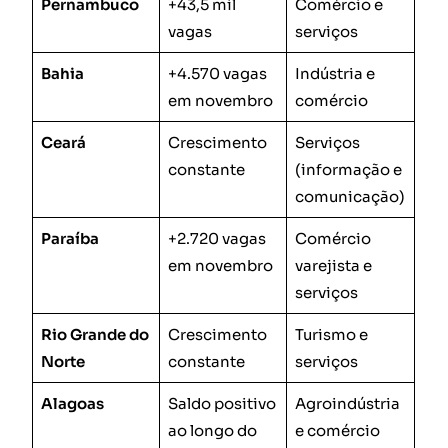
Pernambuco
+43,5 mil
Comércio e
vagas
serviços
Bahia
+4.570 vagas
Indústria e
em novembro
comércio
Ceará
Crescimento
Serviços
constante
(informação e
comunicação)
Paraíba
+2.720 vagas
Comércio
em novembro
varejista e
serviços
Rio Grande do
Crescimento
Turismo e
Norte
constante
serviços
Alagoas
Saldo positivo
Agroindústria
ao longo do
e comércio