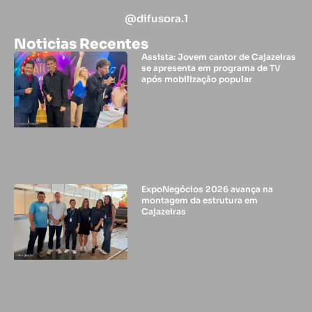
@difusora.1
Noticias Recentes
Assista: Jovem cantor de Cajazeiras
se apresenta em programa de TV
após mobilização popular
ExpoNegócios 2026 avança na
montagem da estrutura em
Cajazeiras