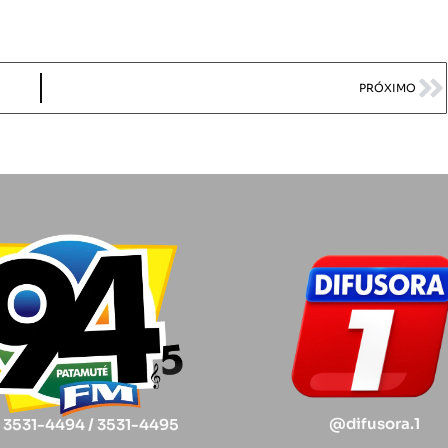
PRÓXIMO
@difusora.1
) 3531-4494 / 3531-4495