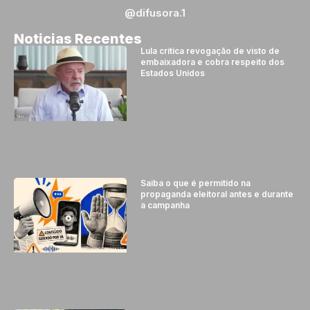
@difusora.1
Noticias Recentes
Lula critica revogação de visto de
embaixadora e cobra respeito dos
Estados Unidos
Saiba o que é permitido na
propaganda eleitoral antes e durante
a campanha