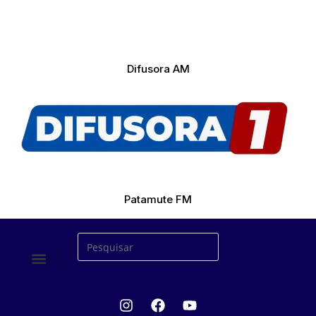
Difusora AM
Patamute FM
ÚLTIMAS NOTICIAS