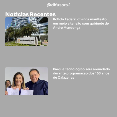
@difusora.1
Noticias Recentes
Polícia Federal divulga manifesto
em meio a tensão com gabinete de
André Mendonça
Parque Tecnológico será anunciado
durante programação dos 163 anos
de Cajazeiras