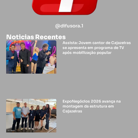
@difusora.1
Noticias Recentes
Assista: Jovem cantor de Cajazeiras
se apresenta em programa de TV
após mobilização popular
ExpoNegócios 2026 avança na
montagem da estrutura em
Cajazeiras