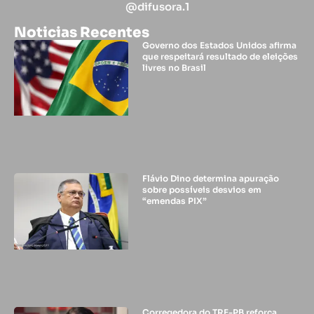
@difusora.1
Noticias Recentes
Governo dos Estados Unidos afirma
que respeitará resultado de eleições
livres no Brasil
Flávio Dino determina apuração
sobre possíveis desvios em
“emendas PIX”
Corregedora do TRE-PB reforça