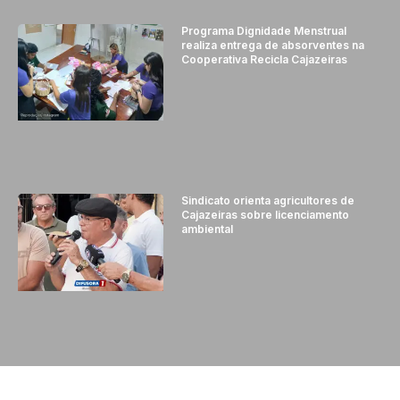
Programa Dignidade Menstrual
realiza entrega de absorventes na
Cooperativa Recicla Cajazeiras
Sindicato orienta agricultores de
Cajazeiras sobre licenciamento
ambiental
© 2024 - DIFUSORA 1 - TODOS OS DIREITOS RESERVADOS