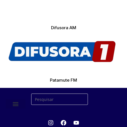
Difusora AM
Patamute FM
ÚLTIMAS NOTICIAS