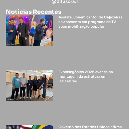
@difusora.1
Noticias Recentes
Assista: Jovem cantor de Cajazeiras
se apresenta em programa de TV
após mobilização popular
ExpoNegócios 2026 avança na
montagem da estrutura em
Cajazeiras
Governo dos Estados Unidos afirma