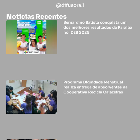
@difusora.1
Noticias Recentes
Bernardino Batista conquista um
dos melhores resultados da Paraíba
no IDEB 2025
Programa Dignidade Menstrual
realiza entrega de absorventes na
Cooperativa Recicla Cajazeiras