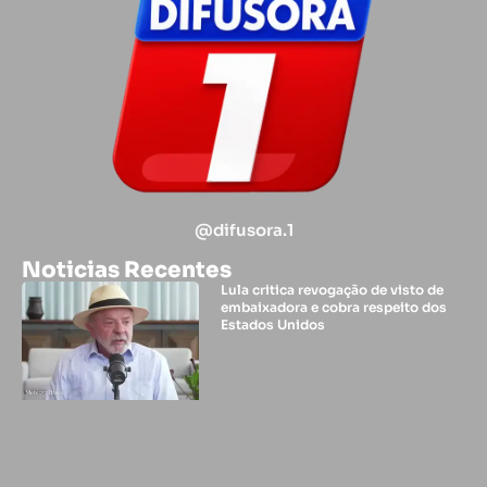
@difusora.1
Noticias Recentes
Lula critica revogação de visto de
embaixadora e cobra respeito dos
Estados Unidos