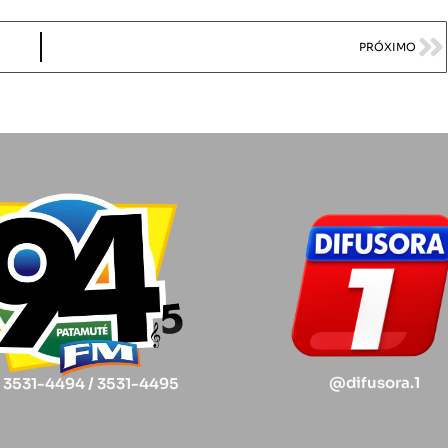
PRÓXIMO
@difusora.1
) 3531-4494 / 3531-4495