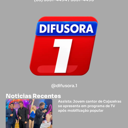
@difusora.1
Noticias Recentes
Assista: Jovem cantor de Cajazeiras
se apresenta em programa de TV
após mobilização popular