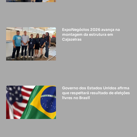
ExpoNegócios 2026 avança na
montagem da estrutura em
Cajazeiras
Governo dos Estados Unidos afirma
que respeitará resultado de eleições
livres no Brasil