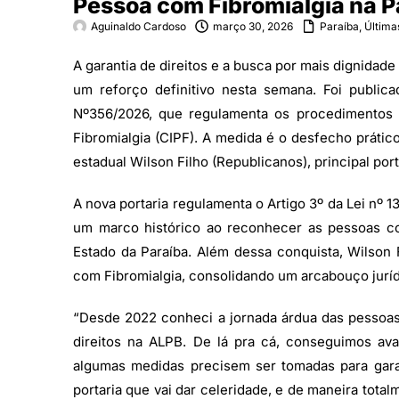
Pessoa com Fibromialgia na P
Aguinaldo Cardoso
março 30, 2026
Paraíba
,
Última
A garantia de direitos e a busca por mais dignida
um reforço definitivo nesta semana. Foi publica
Nº356/2026, que regulamenta os procedimentos 
Fibromialgia (CIPF). A medida é o desfecho prático
estadual Wilson Filho (Republicanos), principal por
A nova portaria regulamenta o Artigo 3º da Lei nº 
um marco histórico ao reconhecer as pessoas c
Estado da Paraíba. Além dessa conquista, Wilson 
com Fibromialgia, consolidando um arcabouço juríd
“Desde 2022 conheci a jornada árdua das pessoa
direitos na ALPB. De lá pra cá, conseguimos ava
algumas medidas precisem ser tomadas para garan
portaria que vai dar celeridade, e de maneira tota