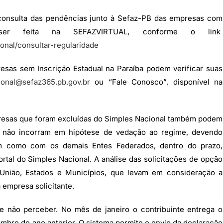
onsulta das pendências junto à Sefaz-PB das empresas com
 ser feita na SEFAZVIRTUAL, conforme o link
ional/consultar-regularidade
sas sem Inscrição Estadual na Paraíba podem verificar suas
ional@sefaz365.pb.gov.br
ou “Fale Conosco”, disponível na
esas que foram excluídas do Simples Nacional também podem
as não incorram em hipótese de vedação ao regime, devendo
em como com os demais Entes Federados, dentro do prazo,
rtal do Simples Nacional. A análise das solicitações de opção
 União, Estados e Municípios, que levam em consideração a
 empresa solicitante.
e não perceber. No mês de janeiro o contribuinte entrega o
bro do ano anterior. O sistema permite o envio da declaração