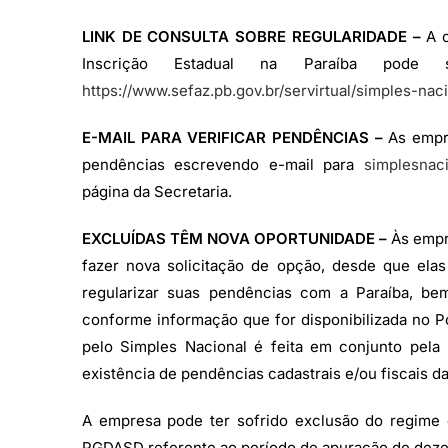
LINK DE CONSULTA SOBRE REGULARIDADE –
A c
Inscrição Estadual na Paraíba pode
https://www.sefaz.pb.gov.br/servirtual/simples-nac
E-MAIL PARA VERIFICAR PENDÊNCIAS –
As empre
pendências escrevendo e-mail para
simplesnac
página da Secretaria.
EXCLUÍDAS TÊM NOVA OPORTUNIDADE –
Às empr
fazer nova solicitação de opção, desde que el
regularizar suas pendências com a Paraíba, b
conforme informação que for disponibilizada no Po
pelo Simples Nacional é feita em conjunto pela
existência de pendências cadastrais e/ou fiscais da
A empresa pode ter sofrido exclusão do regime 
PGDASD referente ao período de apuração de dezem