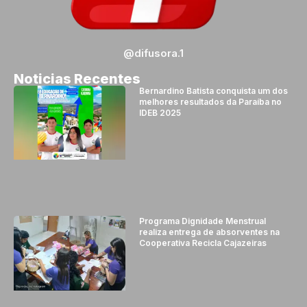
@difusora.1
Noticias Recentes
Bernardino Batista conquista um dos
melhores resultados da Paraíba no
IDEB 2025
Programa Dignidade Menstrual
realiza entrega de absorventes na
Cooperativa Recicla Cajazeiras