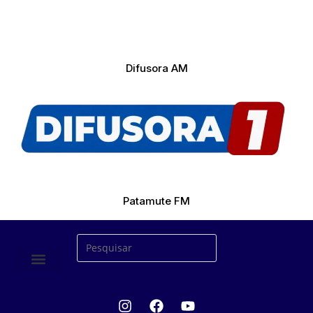
Difusora AM
Patamute FM
ÚLTIMAS NOTICIAS