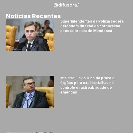
@difusora.1
Noticias Recentes
Superintendentes da Polícia Federal
defendem direção da corporação
após cobrança de Mendonça
Ministro Flávio Dino dá prazo a
órgãos para explicar falhas no
controle e rastreabilidade de
emendas