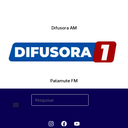
Difusora AM
Patamute FM
ÚLTIMAS NOTICIAS