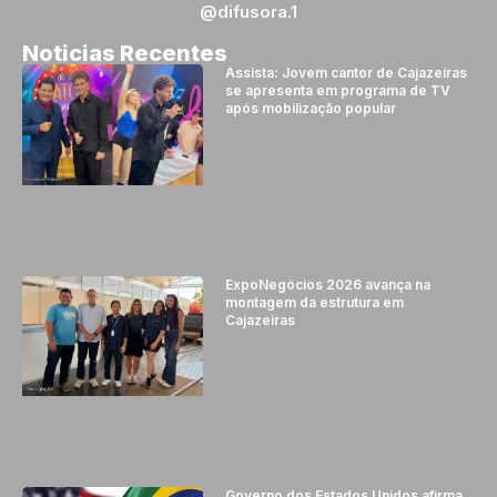
@difusora.1
Noticias Recentes
Assista: Jovem cantor de Cajazeiras
se apresenta em programa de TV
após mobilização popular
ExpoNegócios 2026 avança na
montagem da estrutura em
Cajazeiras
Governo dos Estados Unidos afirma