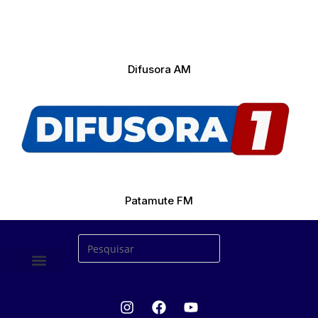
Difusora AM
Patamute FM
ÚLTIMAS NOTICIAS