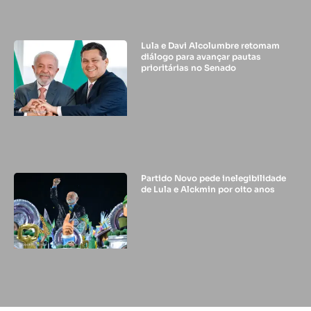
Lula e Davi Alcolumbre retomam
diálogo para avançar pautas
prioritárias no Senado
Partido Novo pede inelegibilidade
de Lula e Alckmin por oito anos