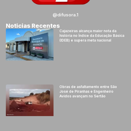
@difusora.1
Noticias Recentes
Cajazeiras alcança maior nota da
história no Índice da Educação Básica
(IDEB) e supera meta nacional
Obras de asfaltamento entre São
José de Piranhas e Engenheiro
Avidos avançam no Sertão