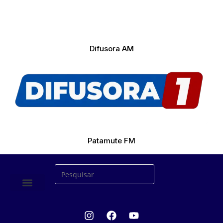
Difusora AM
Patamute FM
ÚLTIMAS NOTICIAS