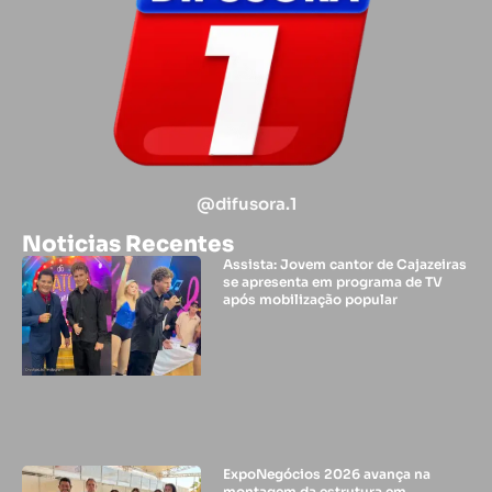
@difusora.1
Noticias Recentes
Assista: Jovem cantor de Cajazeiras
se apresenta em programa de TV
após mobilização popular
ExpoNegócios 2026 avança na
montagem da estrutura em