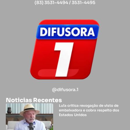
(83) 3531-4494 / 3531-4495
@difusora.1
Noticias Recentes
Lula critica revogação de visto de
embaixadora e cobra respeito dos
Estados Unidos