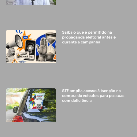
Saiba o que é permitido na
propaganda eleitoral antes e
durante a campanha
STF amplia acesso à isenção na
compra de veículos para pessoas
com deficiência