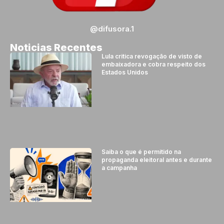
@difusora.1
Noticias Recentes
Lula critica revogação de visto de
embaixadora e cobra respeito dos
Estados Unidos
Saiba o que é permitido na
propaganda eleitoral antes e durante
a campanha