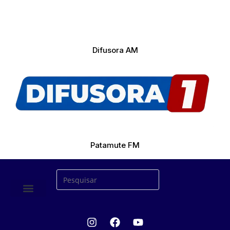
Difusora AM
Patamute FM
ÚLTIMAS NOTICIAS