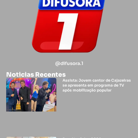
@difusora.1
Noticias Recentes
Assista: Jovem cantor de Cajazeiras
se apresenta em programa de TV
após mobilização popular