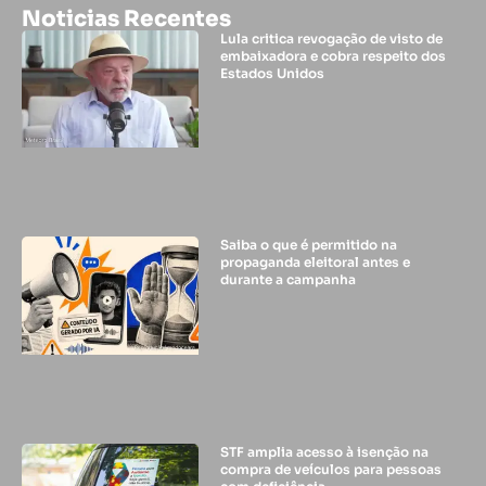
Noticias Recentes
Lula critica revogação de visto de
embaixadora e cobra respeito dos
Estados Unidos
Saiba o que é permitido na
propaganda eleitoral antes e
durante a campanha
STF amplia acesso à isenção na
compra de veículos para pessoas