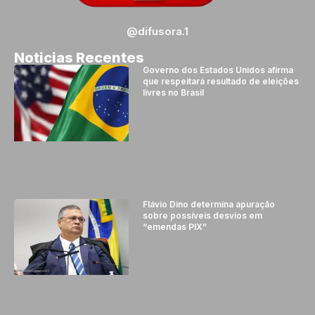
@difusora.1
Noticias Recentes
Governo dos Estados Unidos afirma
que respeitará resultado de eleições
livres no Brasil
Flávio Dino determina apuração
sobre possíveis desvios em
“emendas PIX”