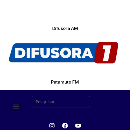
Difusora AM
Patamute FM
ÚLTIMAS NOTICIAS