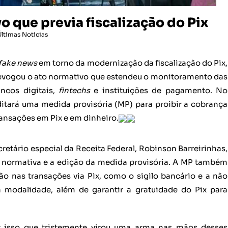
o que previa fiscalização do Pix
Últimas Noticias
fake news
em torno da modernização da fiscalização do Pix,
 revogou o ato normativo que estendeu o monitoramento das
ncos digitais,
fintechs
e instituições de pagamento. No
ditará uma medida provisória (MP) para proibir a cobrança
ransações em Pix e em dinheiro.
retário especial da Receita Federal, Robinson Barreirinhas,
 normativa e a edição da medida provisória. A MP também
ção nas transações via Pix, como o sigilo bancário e a não
 modalidade, além de garantir a gratuidade do Pix para
ar isso que tristemente virou uma arma nas mãos desses