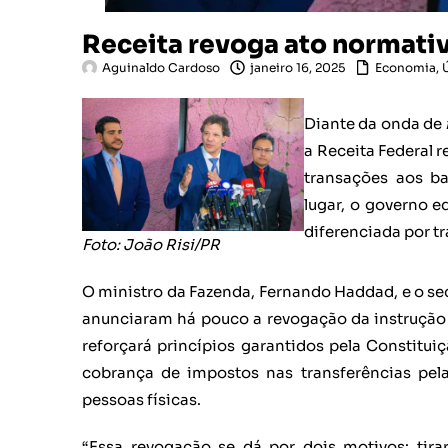
Receita revoga ato normativ
Aguinaldo Cardoso
janeiro 16, 2025
Economia
,
Diante da onda de
a Receita Federal
transações aos ba
lugar, o governo e
diferenciada por t
Foto: João Risi/PR
O ministro da Fazenda, Fernando Haddad, e o sec
anunciaram há pouco a revogação da instrução
reforçará princípios garantidos pela Constitui
cobrança de impostos nas transferências pela
pessoas físicas.
“Essa revogação se dá por dois motivos: tir