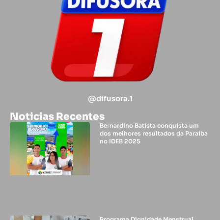
@difusora.1
Noticias Recentes
Bernardino Batista conquista um
dos melhores resultados da Paraíba
no IDEB 2025
Programa Dignidade Menstrual