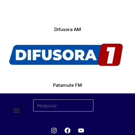
Difusora AM
Patamute FM
ÚLTIMAS NOTICIAS