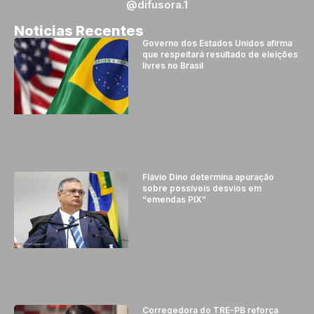
@difusora.1
Noticias Recentes
Governo dos Estados Unidos afirma
que respeitará resultado de eleições
livres no Brasil
Flávio Dino determina apuração
sobre possíveis desvios em
“emendas PIX”
Corregedora do TRE-PB reforça