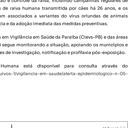
o e controle da raiva, incluindo campanhas regulares de
s de raiva humana transmitida por cães há 26 anos, e os
m associados a variantes do vírus oriundas de animais
ância e da adoção imediata das medidas preventivas.
 em Vigilância em Saúde da Paraíba (Cievs-PB) e das áreas
PB segue monitorando a situação, apoiando os municípios e
s de investigação, notificação e profilaxia pós-exposição.
Humana está disponível para consulta através do
rquivos-1/vigilancia-em-saude/alerta-epidemiologico-n-05-