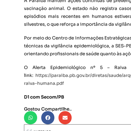
A Paraíba mantém ações contínuas de prevençã
vacinação animal. O estado não registra caso
episódios mais recentes em humanos estivera
silvestres, o que reforça a importância da vigil
Por meio do Centro de Informações Estratégicas
técnicas da vigilância epidemiológica, a SES-
orientando profissionais de saúde quanto às açõe
O Alerta Epidemiológico nº 5 – Raiva 
link:
https://paraiba.pb.gov.br/diretas/saude/a
raiva-humana.pdf
D1 com Secom/PB
Gostou Compartilhe..