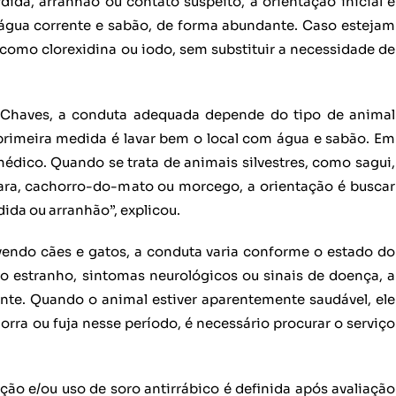
ida, arranhão ou contato suspeito, a orientação inicial é
água corrente e sabão, de forma abundante. Caso estejam
 como clorexidina ou iodo, sem substituir a necessidade de
a Chaves, a conduta adequada depende do tipo de animal
 primeira medida é lavar bem o local com água e sabão. Em
édico. Quando se trata de animais silvestres, como sagui,
ara, cachorro-do-mato ou morcego, a orientação é buscar
da ou arranhão”, explicou.
endo cães e gatos, a conduta varia conforme o estado do
 estranho, sintomas neurológicos ou sinais de doença, a
te. Quando o animal estiver aparentemente saudável, ele
rra ou fuja nesse período, é necessário procurar o serviço
ão e/ou uso de soro antirrábico é definida após avaliação