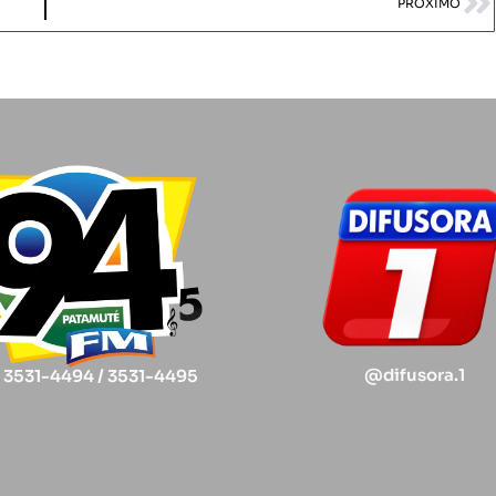
PRÓXIMO
@difusora.1
) 3531-4494 / 3531-4495