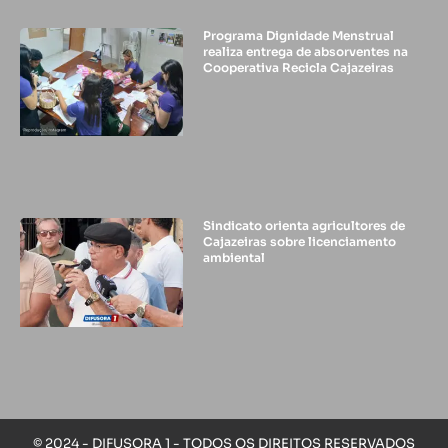
Programa Dignidade Menstrual
realiza entrega de absorventes na
Cooperativa Recicla Cajazeiras
Sindicato orienta agricultores de
Cajazeiras sobre licenciamento
ambiental
© 2024 - DIFUSORA 1 - TODOS OS DIREITOS RESERVADOS