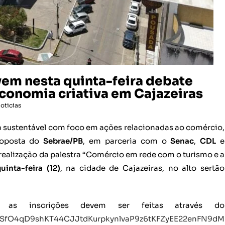
em nesta quinta-feira debate
conomia criativa em Cajazeiras
oticias
 sustentável com foco em ações relacionadas ao comércio,
proposta do
Sebrae/PB
, em parceria com o
Senac
,
CDL
e
da realização da palestra “Comércio em rede com o turismo e a
uinta-feira (12)
, na cidade de Cajazeiras, no alto sertão
s inscrições devem ser feitas através do
IpQLSfO4qD9shKT44CJJtdKurpkynlvaP9z6tKFZyEE22enFN9dM