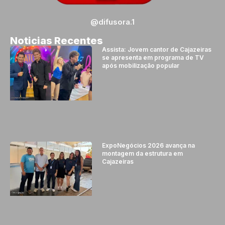
@difusora.1
Noticias Recentes
Assista: Jovem cantor de Cajazeiras
se apresenta em programa de TV
após mobilização popular
ExpoNegócios 2026 avança na
montagem da estrutura em
Cajazeiras