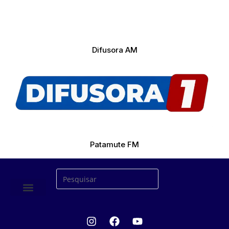
Difusora AM
Patamute FM
ÚLTIMAS NOTICIAS